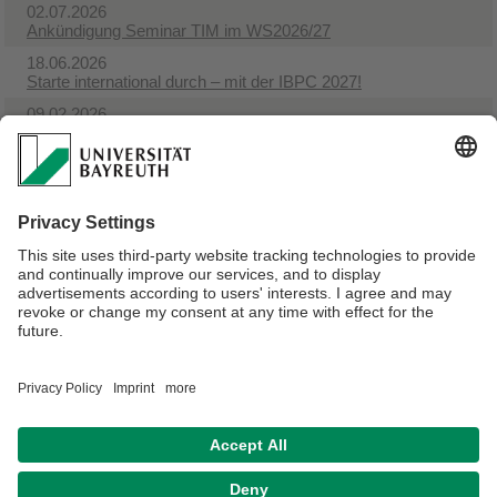
02.07.2026
Ankündigung Seminar TIM im WS2026/27
18.06.2026
Starte international durch – mit der IBPC 2027!
09.02.2026
IBPC 2026 in Saudi-Arabien
28.01.2026
Ankündigung Teamprojekt SS 2026
28.01.2026
Ankündigung Hauptseminar SS 2026
12.01.2026
Bachelorseminar im Sommersemester 2026
Verantwortlich für die Redaktion:
Prof. Dr. Stefan Seifert
Datenschutz / Disclaimer
Impressum
Hausordnung
Sitemap