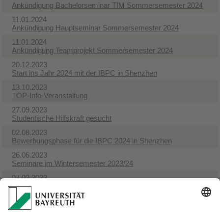
Ankündigung Bachelorseminar TIM Sommersemester 2024
11.01.2024
Ankündigung Hauptseminar Sommersemester 2024
11.01.2024
Ankündigung Teamprojekt Sommersemester 2024
20.12.2023
Start ins Jahr 2024 mit der IBPC in Shenzhen
13.10.2023
TOP-Info-Veranstaltung
27.09.2023
Studentische Hilfskraft gesucht
02.08.2023
Bewerbungsphase für die IBPC 2024 in Shenzhen
26.06.2023
Seminare im Wintersemester 2023/24
07.02.2023
Ankündigung Teamprojekt/Fallstudie Sommersemester 2023
20.01.2023
Ankündigung IBPC 2023 Hamburg