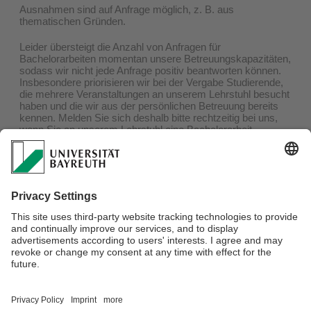
Ausnahmen sind auf Anfrage möglich, z. B. aus
thematischen Gründen.
Leider übersteigt die Anzahl von Anfragen für
Bachelorarbeiten momentan unsere Betreuungskapazitäten,
sodass wir nicht jede Anfrage positiv beantworten können.
Insbesondere priorisieren wir bei der Vergabe Studierende,
die mehrere Veranstaltungen an unserem Lehrstuhl besucht
haben und die wir aus der persönlichen Betreuung bereits
kennen. Melden Sie sich deshalb bitte rechtzeitig bei uns,
wenn Sie an unserem Lehrstuhl eine Bachelorarbeit
schreiben möchten.
Hinweise zum Erstellen wissenschaftlicher Arbeiten an
unserem Lehrstuhl finden Sie
hier
.
Besprechungstermin und Anmeldung der Abschlussarbeit
Abgabe
Verantwortlich für die Redaktion:
Prof. Dr. Stefan Seifert