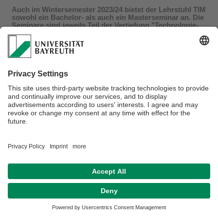
Auch im Wintersemester 2023/24 bietet der Lehrstuhl TIM
sowohl ein Bachelor- als auch ein Masterseminar an. Die
Seminare sind jeweils Teil der Vertiefung "Technologie-
und Innovationsmanagement" in den Studiengängen
Betriebswirtschaftslehre und
Wirtschaftsingenieurwesen. Details entnehmen Sie bitte
dem untenstehenden PDF.
Link zum PDF
Datenschutz / Disclaimer
Impressum
Hausordnung
Sitemap
Kontakt
Barrierefreiheitserklärung