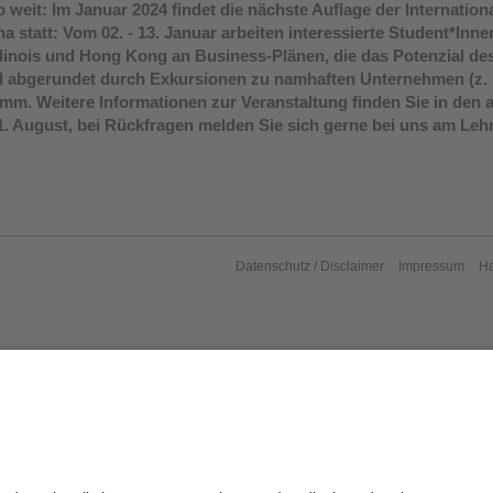
o weit: Im Januar 2024 findet die nächste Auflage der Internatio
a statt: Vom 02. - 13. Januar arbeiten interessierte Student*In
Illinois und Hong Kong an Business-Plänen, die das Potenzial de
abgerundet durch Exkursionen zu namhaften Unternehmen (z. B
. Weitere Informationen zur Veranstaltung finden Sie in den
31. August, bei Rückfragen melden Sie sich gerne bei uns am Le
Datenschutz / Disclaimer
Impressum
H