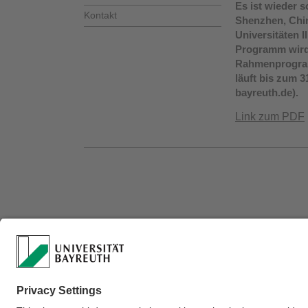
Es ist wieder s
Kontakt
Shenzhen, Chin
Universitäten 
Programm wird 
Rahmenprogramm
läuft bis zum 
bayreuth.de).
Link zum PDF