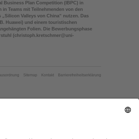
nal Business Plan Competition (IBPC) in
nen in Teams mit Teilnehmenden von den
s „Silicon Valleys von China“ nutzen. Das
. Huawei) und einem touristischen
 angehängten Folien. Die Bewerbungsphase
hrstuhl (christoph.kretschmer@uni-
ausordnung
Sitemap
Kontakt
Barrierefreiheitserklärung