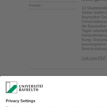
Kontakt
12 Studierende
Stefan Seifert
Bayreuther Sei
Universitätsc
die Bayreuther
Tagen arbeitet
Herausforderun
Kong, Shenzhe
kennengelernt 
Bericht inklusi
Link zum PDF