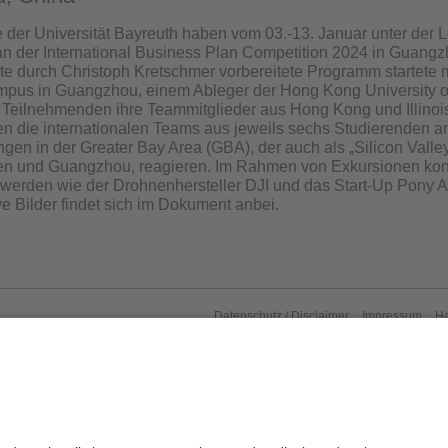
 der Universität Bayreuth haben vom 03.-13. Januar unter der Lei
 an der International Business Plan Competition 2024 in Guan
te durch Christoph Kretschmer vorbereitete Programm startete 
ampus in Guangzhou, einem Ableger der Hong Kong University 
 Teilnehmenden ihre Teammitglieder aus Hong Kong und Illinoi
en die internationalen Teams aus jeweils sechs Studierenden an
gen in der Greater Bay Area (GBA), der auch als „Silicon Val
n und Guangzhou, reagieren. Im Rahmen von Exkursionen kon
werden wie der Drohnenhersteller DJI und das Start-Up Pony AI
ve Bilder findet sich im Dokument anbei.
Datenschutz / Disclaimer
Impressum
H