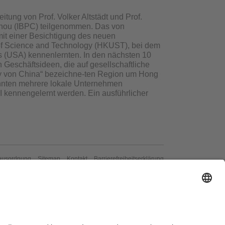
tung von Prof. Volker Altstädt und Prof.
gzhou (IBPC) teilgenommen. Das von
mit einer Besichtigung des neuen
of Science and Technology (HKUST), bei dem
s (USA) kennenlernten. In den nächsten 10
 Geschäftsideen, die auf gesellschaftliche
ley von China“ bezeichne-ten Region um Hong
nten mehrere lokale Unternehmen
 kennengelernt werden. Ein ausführlicher
ausordnung
Sitemap
Kontakt
Barrierefreiheitserklärung