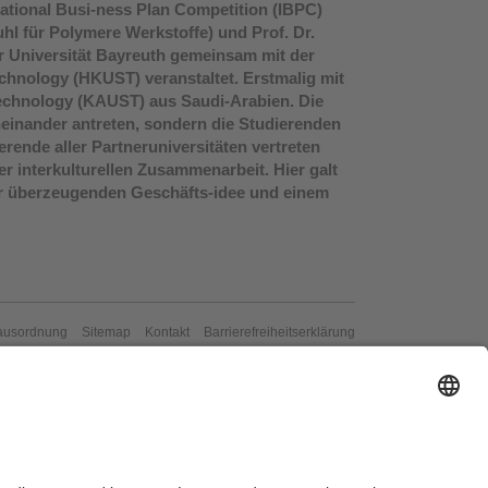
national Busi-ness Plan Competition (IBPC)
uhl für Polymere Werkstoffe) und Prof. Dr.
r Universität Bayreuth gemeinsam mit der
echnology (HKUST) veranstaltet. Erstmalig mit
Technology (KAUST) aus Saudi-Arabien. Die
neinander antreten, sondern die Studierenden
rende aller Partneruniversitäten vertreten
 interkulturellen Zusammenarbeit. Hier galt
ner überzeugenden Geschäfts-idee und einem
ausordnung
Sitemap
Kontakt
Barrierefreiheitserklärung