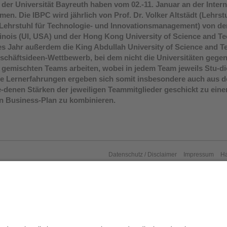
 der Universität Bayreuth haben vom 02.-11. Januar an der Inter
en. Die IBPC wird jährlich von Prof. Dr. Volker Altstädt (Lehrst
 (Lehrstuhl für Technologie- und Innovationsmanagement) von de
Illinois (UI, USA) und der Hong Kong University of Science and T
es Jahr außerdem die King Abdullah University of Science and 
eschäftsideen-Wettbewerb, bei dem nicht die Universitäten gege
l gemischten Teams arbeiten, wobei in jedem Team jeweils Stu-die
e Lernerfahrungen ergeben sich somit insbesondere auch aus der
ie-denen Stärken der jeweiligen Teammitglieder geschickt zu ei
n Business-Plan zu kombinieren.
Datenschutz / Disclaimer
Impressum
H