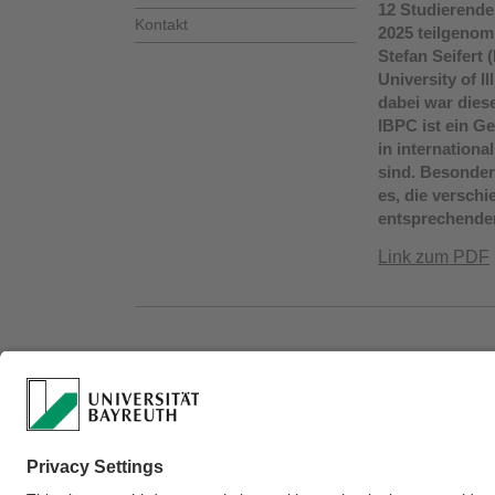
12 Studierende
Kontakt
2025 teilgenomm
Stefan Seifert
University of 
dabei war dies
IBPC ist ein G
in internationa
sind. Besonder
es, die versch
entsprechende
Link zum PDF