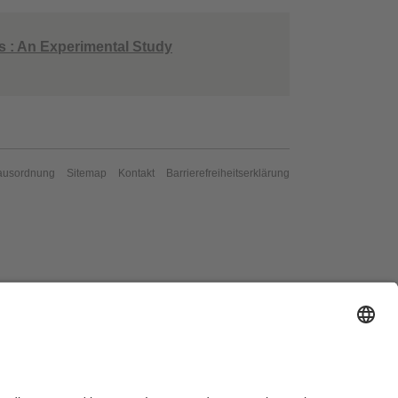
s : An Experimental Study
ausordnung
Sitemap
Kontakt
Barrierefreiheitserklärung