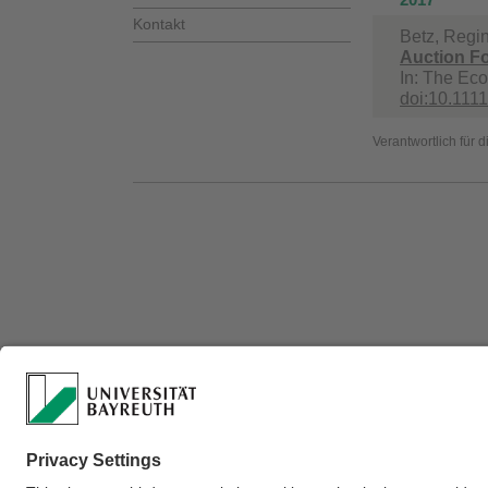
Kontakt
Betz, Regin
Auction Fo
In:
The Eco
doi:10.1111
Verantwortlich für 