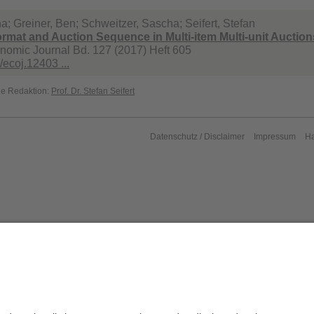
a; Greiner, Ben; Schweitzer, Sascha; Seifert, Stefan
rmat and Auction Sequence in Multi-item Multi-unit Auction
nomic Journal Bd. 127 (2017) Heft 605
/ecoj.12403 ...
die Redaktion:
Prof. Dr. Stefan Seifert
Datenschutz / Disclaimer
Impressum
H